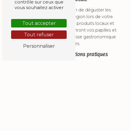
contrôle sur ceux que
vous souhaitez activer
Ne manquez pas l'occasion de déguster les
spécialités culinaires de la région lors de votre
Tout accepter
séjour à La Casa Paulou. Les produits locaux et
les recettes traditionnelles raviront vos papilles et
Tout refuser
vous feront découvrir la richesse gastronomique
des Pyrénées.
Personnaliser
Réservation et informations pratiques
Pour réserver votre séjour à La Casa Paulou,
n'hésitez pas à nous contacter par téléphone au
06 84 18 64 38. Notre équipe se fera un plaisir de
vous accompagner dans l'organisation de votre
escapade à Artouste. Nous vous attendons avec
impatience pour vous faire vivre une expérience
unique dans notre gîte de vacances.
En savoir plus
Contactez-nous