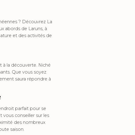
énéennes ? Découvrez La
ux abords de Laruns, à
ature et des activités de
t à la découverte. Niché
nants. Que vous soyez
gement saura répondre à
e
ndroit parfait pour se
 vous conseiller sur les
proximité des nombreux
oute saison.