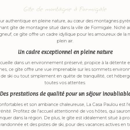
Gîte de montagne à Formigale
our authentique en pleine nature, au cœur des montagnes pyr
ant gîte de montagne situé dans la ville de Formigale. Niché a
neuf, ce gîte offre un cadre idyllique pour les amoureux de la n
plein air.
Un cadre exceptionnel en pleine nature
ueille dans un environnement préservé, propice à la détente e
s, ce gîte offre une vue imprenable sur les sommets environ
de ski ou tout simplement en quête de tranquillité, cet héber
toutes vos attentes.
Des prestations de qualité pour un séjour inoubliabl
fortables et son ambiance chaleureuse, La Casa Paulou est l'e
énité. Profitez de l'accueil attentionné de vos hôtes, qui sauront
nquer dans la région. De plus, le gîte est idéalement situé à 
 randonnée et des pistes de ski, pour des vacances actives en t