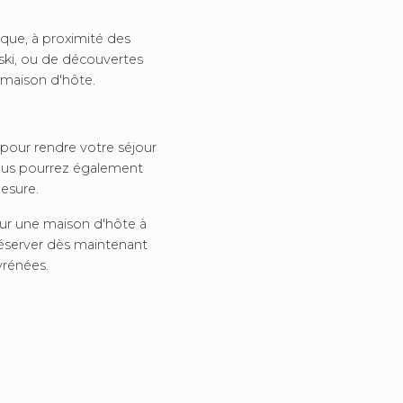
ique, à proximité des
ski, ou de découvertes
a maison d'hôte.
pour rendre votre séjour
vous pourrez également
esure.
our une maison d'hôte à
 réserver dès maintenant
yrénées.