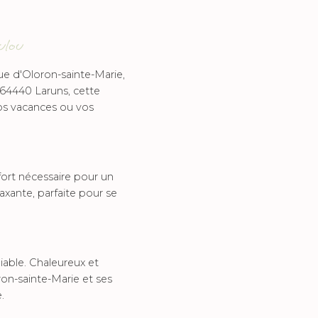
ulou
ue d'Oloron-sainte-Marie,
 64440 Laruns, cette
os vacances ou vos
ort nécessaire pour un
xante, parfaite pour se
iable. Chaleureux et
ron-sainte-Marie et ses
.