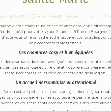
son d'hôte à Oloron-sainte-Marie : La Casa Pa
aison d'hôte chaleureuse et accueillante dans la ville pittoresq
l'endroit idéal pour votre séjour. Située au 6 Rue du Bourgneuf
d'hôte vous offre un cadre authentique et confortable pour v
déplacements professionnels.
Des chambres cosy et bien équipées
e des chambres décorées avec goût, équipées de tout le conf
e chambre est unique et offre une atmosphère conviviale et rela
ressourcer après une journée de découverte de la région.
Un accueil personnalisé et attentionné
 Paulou est aux petits soins pour vous garantir un séjour inoubl
 sauront vous conseiller sur les activités à ne pas manquer à Olo
environs, et vous faire sentir comme chez vous dès votre arrivée