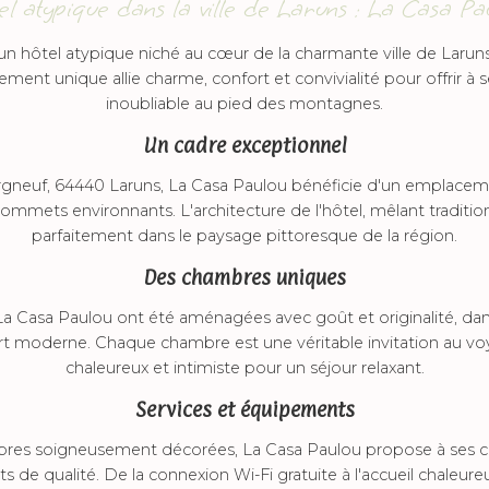
el atypique dans la ville de Laruns : La Casa Pa
un hôtel atypique niché au cœur de la charmante ville de Laruns
sement unique allie charme, confort et convivialité pour offrir à
inoubliable au pied des montagnes.
Un cadre exceptionnel
gneuf, 64440 Laruns, La Casa Paulou bénéficie d'un emplacemen
ommets environnants. L'architecture de l'hôtel, mêlant traditio
parfaitement dans le paysage pittoresque de la région.
Des chambres uniques
 Casa Paulou ont été aménagées avec goût et originalité, dan
rt moderne. Chaque chambre est une véritable invitation au vo
chaleureux et intimiste pour un séjour relaxant.
Services et équipements
bres soigneusement décorées, La Casa Paulou propose à ses 
 de qualité. De la connexion Wi-Fi gratuite à l'accueil chaleure